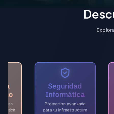
Desc
Explora
ía
Seguridad
smo
Informática
tales
Protección avanzada
rística
para tu infraestructura