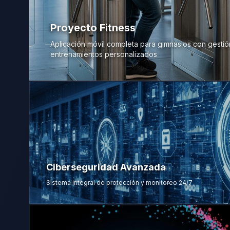
Proyecto Fitness
Aplicación móvil completa para gimnasios con gestió
entrenamientos personalizados
Ciberseguridad Avanzada
Sistema integral de protección y monitoreo 24/7