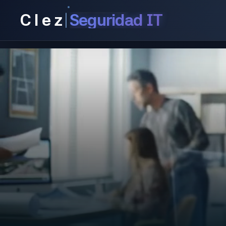
Seguridad IT
C
l
e
z
|
Blockchain