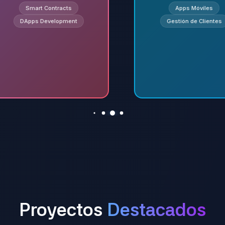
Smart Contracts
Apps Móviles
DApps Development
Gestión de Clientes
Proyectos
Destacados