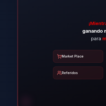
¡Mientr
ganando m
para
m
Market Place
Referidos