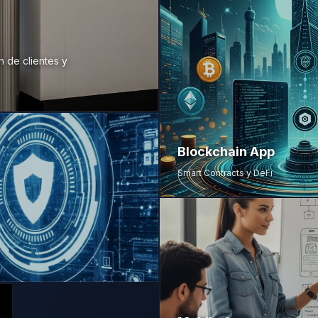
n de clientes y
Blockchain App
Smart Contracts y DeFi