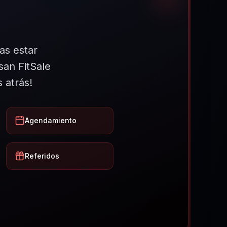
as estar
san FitSale
 atrás!
Agendamiento
Referidos